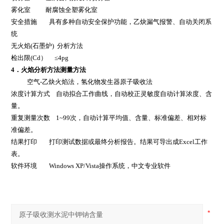
雾化室
耐腐蚀全塑雾化室
安全措施
具有多种自动安全保护功能，乙炔漏气报警、自动关闭系
统
无火焰
(
石墨炉
)
分析方法
检出限
(Cd
）
≤4pg
4
．火焰分析方法测量方法
空气
-
乙炔火焰法，氢化物发生器原子吸收法
浓度计算方式
自动拟合工作曲线，自动校正灵敏度自动计算浓度、含
量。
重复测量次数
1~99
次，自动计算平均值、含量、标准偏差、相对标
准偏差。
结果打印
打印测试数据或最终分析报告。结果可导出成
Excel
工作
表。
软件环境
Windows XP/Vista
操作系统，中文专业软件