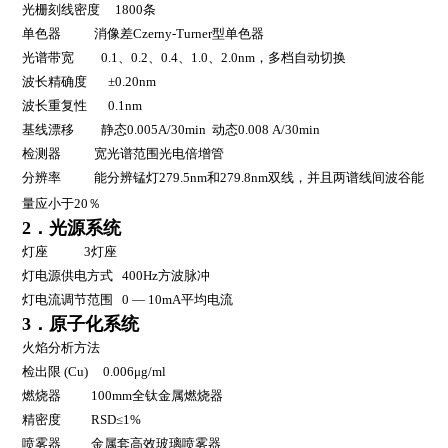
光栅刻线密度
1800
条
单色器
消像差
Czerny-Turner
型单色器
光谱带宽
0.1
、
0.2
、
0.4
、
1.0
、
2.0nm
，多档自动切换
波长精确度
±0.20nm
波长重复性
0.1nm
基线漂移
静态
0.005A/30min
动态
0.008 A/30min
检测器
宽光谱范围光电倍增管
分辨率
能分辨锰灯
279.5nm
和
279.8nm
双线，并且两谱线间波谷能
量应小于
20
％
2
．光源系统
灯座
3
灯座
灯电源供电方式
400Hz
方波脉冲
灯电流调节范围
0 — 10mA
平均电流
3
．原子化系统
火焰分析方法
检出限
(Cu) 0.006μg/ml
燃烧器
100mm
全钛金属燃烧器
精密度
RSD≤1%
喷雾器
金属套高效玻璃喷雾器