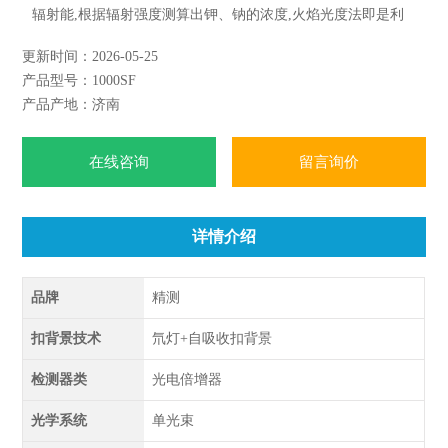
辐射能,根据辐射强度测算出钾、钠的浓度,火焰光度法即是利
用这一原理进行钾、钠的测定。但由于水泥中大量的硅、钙、
更新时间：2026-05-25
铝、铁等元素对钾、钠的辐射有干扰,又由于硅酸易堵塞吸喷毛
产品型号：1000SF
细管,因此必须对上述元素进行全分离以得到一份澄清透明并无
产品产地：济南
干扰元素的溶液才能测定。
在线咨询
留言询价
详情介绍
品牌
精测
扣背景技术
氘灯+自吸收扣背景
检测器类
光电倍增器
光学系统
单光束