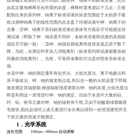
既准确又简便的方法可到部门购买钾、钠离子的标准溶液，然后
由其定量地稀释至你所需的浓度，稀释时需考虑以下几点：①使
配制出来的系列钾、钠离子标准溶液的浓度范围处于火焰原子吸
收法测钾钠离子的线性范围内且含盖了待测试液中钾、钠离子的
含量；②钾、钠离子系列标准溶液在基体等方面应尽可能接近待
测试液（即除了钾、钠浓度不同外，各标准溶液和试液的其他组
成应尽可能一致）；③钾、钠很容易电离而使得其基态原子数下
降，为此，在测定时常加入消电离剂（标准系列和试液都要加相
同量的消电离剂）。当然，可靠而省事的方法是对照有关标准去
做。
水泥中钾、钠的测定通常有化学法、火焰光度法、离子电极法和
原子吸收法。钾、钠的激发电位低,所以在一般的火焰温度下即能
激发测定其辐射能,根据辐射强度测算出钾、钠的浓度,火焰光度法
即是利用这一原理进行钾、钠的测定。但由于水泥中大量的硅、
钙、铝、铁等元素对钾、钠的辐射有干扰,又由于硅酸易堵塞吸喷
毛细管,因此必须对上述元素进行全分离以得到一份澄清透明并无
干扰元素的溶液才能测定。
1
．光学系统
波长范围
190nm—900nm
自动调整