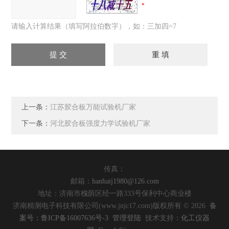
请输入计算结果（填写阿拉伯数字），如：三加四=7
上一条：
江苏胶合板万能试验机厂家
下一条：
河北胶合板强度力学试验机厂家
传真：
邮箱：
hanhaij1980@126.com
地址：济南市槐荫区经一路333号保利中心商业楼
济南精测电子科技有限公司(www.jnjc17.com)版权所有 © 2026
备
案号：鲁ICP备16007636号-3
管理登陆
技术支持：
化工仪器