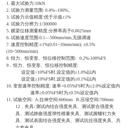
1.
最大试验力
:10kN
2.
试验力测量范围
: 0.4%--100%
。
3.
试验力示值精度
:
优于示值±
1%
4.
试验力分辨力
:1/300000
5.
横梁位移测量精度
:
分辨率高于
0.0025mm
6.
试验速度范围
:0.1
—
500mm
/min,
无级调速
7.
速度控制精度
:
±
1%(0.01~10mm/min);
±
0.5%
(10~500mm/min)
8.
恒力、恒变形、恒位移控制范围
:
0.2%-100%FS
9
．恒力、恒变形、恒位移控制精度
:
设定值
<10%FS
时
,
设定值的±
1.0%
以内
设定值≥
10%FS
时
,
设定值的±
0.1%
以内
10.
变形速率控制精度
:
速率
<0.05%FS
时为±
2.0%
设定值内
速率≥
0.05%FS
时为±
0.5%
设定值内
11.
试验空间
:
A.
拉伸空间
:600mm
B.
压缩空间
:700mm
12
．
夹具
:
测试内结合强度夹具、测试胶合强度夹
具、测试静曲强度弹性模量夹具、测试握螺钉力夹
具、测试表面结合强度夹具、测试抗拉强度夹具、共
六套夹具。