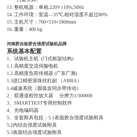
13.
整机电源：单相
,220V
±
10%,50Hz
14.
工作环境：室温—
35
℃
,
相对湿度不超过
80%
15.
主机尺寸：
760
×
510
×
1800mm
16.
重量：
400
kg
河南胶合板胶合强度试验机品牌
系统基本配置
1
、试验机主机
(
门式框架结构
)
1.1
高精度交流伺服电机
1.2
高精度负荷传感器
(
广东广测
)
1.3
进口精密滚珠丝杠副
（
ABBA
）
1.4
减速系统（圆弧齿同步带传动）
2
、
双通道程控放大器
分辨力
1/300000
3
、
SMARTTEST
专用控制软件
4
、光电编码器
5
、
全套附具包括：
5.1
表面胶合强度试验附具
5.2
内结合强度试验附具
5.3
表面结合强度试验附具