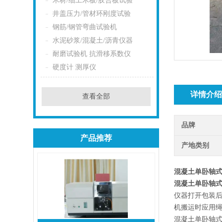
木材/细工木板/胶合板试验
井盖压力/管材环刚度试验
钢筋/钢管弯曲试验机
水泥砂浆/混凝土/沥青仪器
耐磨试验机 抗滑移系数仪
硬度计 测厚仪
详情介
查看全部
品牌
产品推荐
产地类别
混凝土单卧轴
混凝土单卧轴
仪器打开包装
机搬运时应用
混凝土单卧轴式