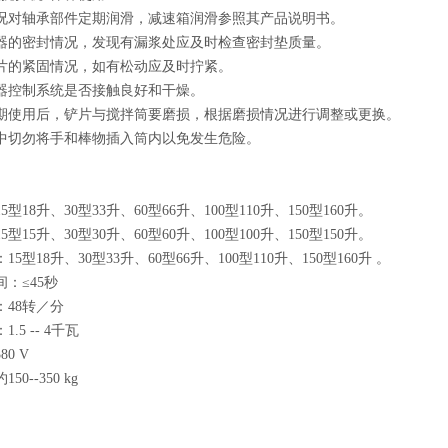
况对轴承部件定期润滑，减速箱润滑参照其产品说明书。
器的密封情况，发现有漏浆处应及时检查密封垫质量。
片的紧固情况，如有松动应及时拧紧。
器控制系统是否接触良好和干燥。
长期使用后，铲片与搅拌筒要磨损，根据磨损情况进行调整或更换。
中切勿将手和棒物插入筒内以免发生危险。
：
型18升、30型33升、60型66升、100型110升、150型160升。
型15升、30型30升、60型60升、100型100升、150型150升。
5型18升、30型33升、60型66升、100型110升、150型160升 。
：≤45秒
：48转／分
.5 -- 4千瓦
0 V
0--350 kg