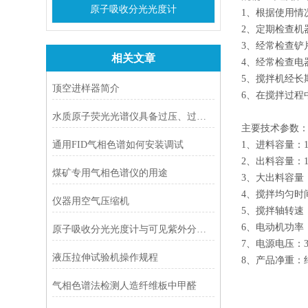
原子吸收分光光度计
1、根据使用情
2、定期检查机
3、经常检查铲
相关文章
4、经常检查电
5、搅拌机经
顶空进样器简介
6、在搅拌过程
水质原子荧光光谱仪具备过压、过流保护机制
主要技术参数
通用FID气相色谱如何安装调试
1、进料容量：15
2、出料容量：15
煤矿专用气相色谱仪的用途
3、大出料容量：1
4、搅拌均匀时间
仪器用空气压缩机
5、搅拌轴转速
6、电动机功率：1
原子吸收分光光度计与可见紫外分光光度计对比
7、电源电压：38
液压拉伸试验机操作规程
8、产品净重：约15
气相色谱法检测人造纤维板中甲醛