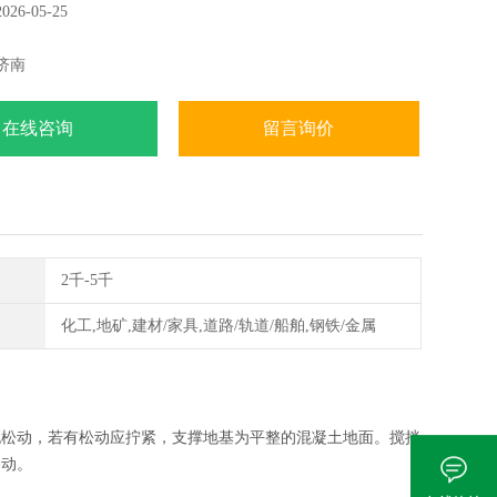
6-05-25
济南
在线咨询
留言询价
2千-5千
化工,地矿,建材/家具,道路/轨道/船舶,钢铁/金属
无松动，若有松动应拧紧，支撑地基为平整的混凝土地面。搅拌
移动。