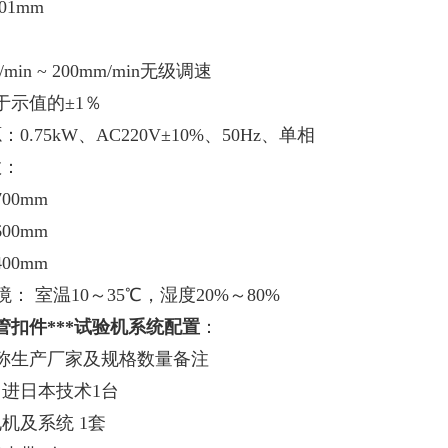
01mm
min ~ 200mm/min无级调速
于示值的±1％
0.75kW、AC220V±10%、50Hz、单相
数：
00mm
00mm
00mm
： 室温10～35℃，湿度20%～80%
管扣件***试验机系统配置
：
称生产厂家及规格数量备注
引进日本技术1台
机及系统 1套