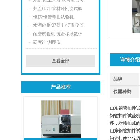
木材/细工木板/胶合板试验
井盖压力/管材环刚度试验
钢筋/钢管弯曲试验机
水泥砂浆/混凝土/沥青仪器
耐磨试验机 抗滑移系数仪
硬度计 测厚仪
详情介
查看全部
品牌
产品推荐
仪器种类
山东钢管扣件
钢管扣件试验
移，对接扣减
山东钢管扣件
钢管扣件***