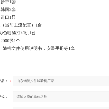
同步带1套
副韩国2套
器进口1只
想（当前主流配置）1台
 彩色喷墨打印机1台
2000线1个
具、随机文件使用说明书，安装手册等1套
产品：
单位：