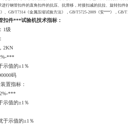
求进行钢管扣件的直角扣件的抗压、抗滑移，对接扣减的抗拉、旋转扣件
法》、
GB/T7314
《金属压缩试验方法》，
GB/T5725-2009
《安***》，
GB/T
管扣件***试验机技术指标：
：1级
：
N，2KN
%-***
于示值的±1％
0000码
量装置指标：
%-***
于示值的±1％
优于示值的±1％