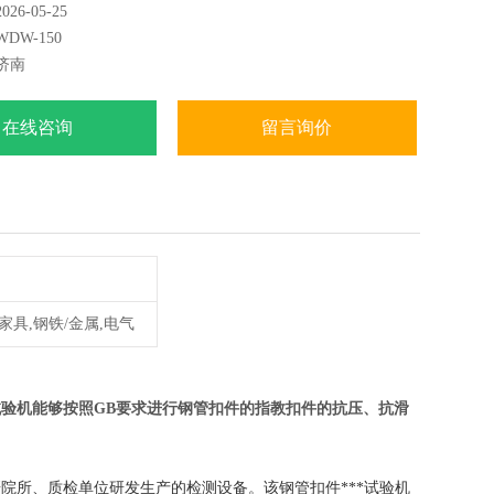
6-05-25
滑移，对接扣减的抗拉、旋转扣件的抗压机底座抗压试验。
DW-150
济南
在线咨询
留言询价
/家具,钢铁/金属,电气
验机能够按照GB要求进行钢管扣件的指教扣件的抗压、抗滑
研院所、质检单位研发生产的检测设备。该钢管扣件***试验机