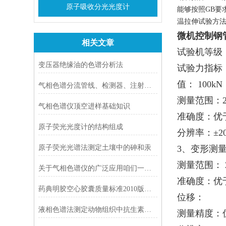
原子吸收分光光度计
能够按照
GB
要
温拉伸试验方
微机控制钢
相关文章
试验机等级
变压器绝缘油的色谱分析法
试验力指标
值： 100k
气相色谱分流管线、检测器、注射器的清洗
测量范围：2
气相色谱仪顶空进样基础知识
准确度：优
原子荧光光度计的结构组成
分辨率：±20
原子荧光光谱法测定土壤中的砷和汞
3、变形测
测量范围： 2
关于气相色谱仪的广泛应用咱们一起了解下
准确度：优
药典明胶空心胶囊质量标准2010版《中国药典》
位移：
液相色谱法测定动物组织中抗生素残留量
测量精度：