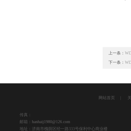
上一条：
W
下一条：
W
网站首页
|
传真：
邮箱：
hanhaij1980@126.com
地址：济南市槐荫区经一路333号保利中心商业楼