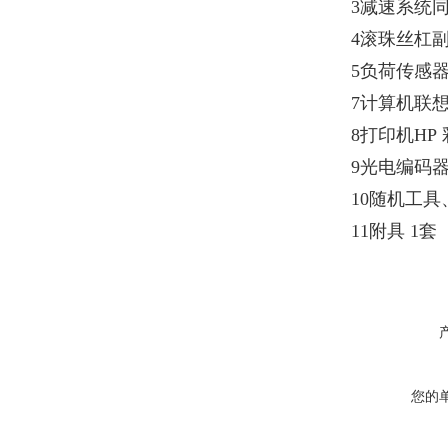
3减速系统
4滚珠丝杠
5负荷传感
7计算机联
8打印机HP
9光电编码器
10随机工
11附具 1套
您的