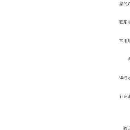
您的
联系
常用
详细
补充
验