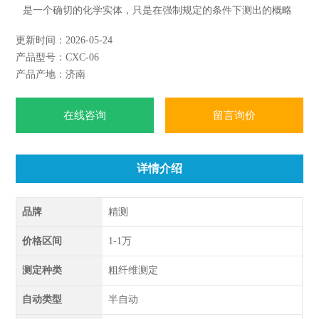
是一个确切的化学实体，只是在强制规定的条件下测出的概略
成份，其中以纤维素为主，还有少量半纤维素和木质素。
更新时间：2026-05-24
参考标准：GB/T 6434-2006/ISO 6865:2000
产品型号：CXC-06
产品产地：济南
在线咨询
留言询价
详情介绍
品牌
精测
价格区间
1-1万
测定种类
粗纤维测定
自动类型
半自动