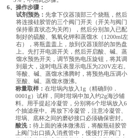
6
、操作步骤：
试剂预热：
先拿下仪器顶部三个烧瓶，然后
将连接硅胶管的三个阀门开关（开关与阀门
保持垂直状态为关闭），然后分别加入已配
制好的硫酸、氢氧化钾和蒸馏水（
1200ml
左
右），将瓶盖盖上，放到仪器顶部的加热盘
上。先打开电源开关，然后开启酸、碱、蒸
馏水预热开关，调节预热电压旋钮，将其调
到最大，这时电压表显示电压为
220V
左右。
等酸、碱、蒸馏水沸腾时，将预热电压调小
至酸、碱、蒸馏水微沸。
称量取样：
在坩埚内放入
1g
（精确到
0
．
0001g
）试样，同时坩埚中加入约
2g
海沙辅
料。用手提起冷凝管，分别将
6
个坩埚放入
6
个抽滤座中。再放下冷凝管，注意冷凝管、
坩埚、底杯之间的磨砂接口必须确保密封。
酸洗：
待上面的液体微沸后，将酸瓶硅胶管
上阀门出口插入消煮管中，慢慢打开阀门，