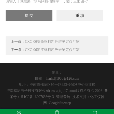
请输入计算结果（填写阿拉伯数字），如：三加四=7
上一条：
CXC-06安徽饲料粗纤维测定仪厂家
下一条：
CXC-06浙江饲料粗纤维测定仪厂家
传真：
邮箱：
hanhaij1980@126.com
地址：济南市槐荫区经一路333号保利中心商业楼
济南精测电子科技有限公司(www.jnjc17.com)版权所有 © 2026
备
案号：鲁ICP备16007636号-3
管理登陆
技术支持：
化工仪器
网
GoogleSitemap