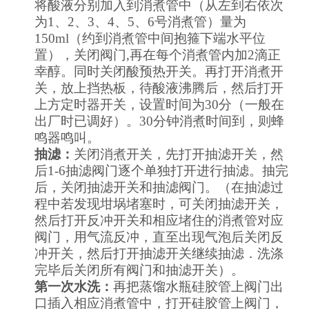
将酸液分别加入到消煮管中（从左到右依次
为
1
、
2
、
3
、
4
、
5
、
6
号消煮管）量为
150ml
（约到消煮管中间抱箍下端水平位
置），关闭阀门
,
再在每个消煮管内加
2
滴正
幸醇。同时关闭酸预热开关。再打开消煮开
关，放上挡热板，待酸液沸腾后，然后打开
上方定时器开关，设置时间为
30
分（一般在
出厂时已调好）。
30
分钟消煮时间到，则蜂
鸣器鸣叫。
抽滤：
关闭消煮开关，先打开抽滤开关，然
后
1-6
抽滤阀门逐个单独打开进行抽滤。抽完
后，关闭抽滤开关和抽滤阀门。（在抽滤过
程中若发现坩埚堵塞时，可关闭抽滤开关，
然后打开反冲开关和相应堵住的消煮管对应
阀门，用气流反冲，直至出现气泡后关闭反
冲开关，然后打开抽滤开关继续抽滤．洗涤
完毕后关闭所有阀门和抽滤开关）。
第一次水洗：
再把蒸馏水瓶硅胶管上阀门出
口插入相应消煮管中，打开硅胶管上阀门，