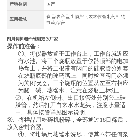
产地类别
国产
食品/农产品,生物产业,农林牧渔,制药/生物
应用领域
制药,综合
四川饲料粗纤维测定仪厂家
操作前准备：
①、将仪器放置于工作台上，工作台就近应
有水池。将三个烧瓶放置于仪器顶部的电加
热盘上，并将三根带有阀门的硅胶管分别套
在烧瓶底部的玻璃嘴上。同时检查阀门必须
为关闭状态。三个烧瓶的位置从左至右相应
为酸、碱、蒸馏水。注意在烧瓶上标注。
②、在机箱左侧进、出口接管处分别套上硅
胶管，然后打开自来水水龙头，注意水量适
中。具体接管详见图示说明。
③、将样品用粉碎机粉碎，全部通过
18
目筛后，
放入密封容器。
④、将坩埚用蒸馏水洗尽，使其不带任何杂