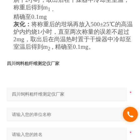
称重后得到
m
1
，
精确至
0.1mg
灰化：
将称重后的坩埚再放入
500
±
25
℃的高温
炉内灼烧
1
小时，直至两次称量的误差不超过
2mg
，取出后在尚温热时置于干燥器中冷却至
室温后得到
m
,
精确至
0.1mg
。
2
四川饲料粗纤维测定仪厂家