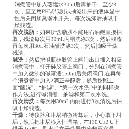
消煮管中加入蒸馏水
30ml
后再抽干，至少
3
次，直至用
PH
试纸测试抽滤出来的液体显中
性后关闭加蒸馏水开关。每次洗涤后抽吸干
燥残渣。
再次脱脂：
如果所含脂肪不能用石油醚直接抽
取，残渣每次用
30mL
丙酮洗涤
3
次，然后残渣
再每次用
30L
石油醚洗涤
3
次，然后抽吸干燥
残渣。
碱洗：
然后把碱瓶硅胶管上阀门出口插入相应
消煮管中，打开硅胶管上阀门，分别在消煮管
中加入微沸的碱溶液
150ml
后关闭阀门
,
在再每
个消煮管中加入
2
滴正辛醇后，然后按照上
面“酸洗"、“抽滤"、“第一次水洗"中的同样操
作方法
,
进行碱消煮、抽滤和第二次水洗。
再次清洗：
每次用
30mL
丙酮进行
3
次清洗后抽
吸干燥残渣。
干燥：
待仪器和坩埚稍微冷却后，小心取下坩
埚，然后把坩埚移入恒温箱，在
130
℃±
2
℃下
烘干
2
小时，取出后在干燥器中冷却至室温，