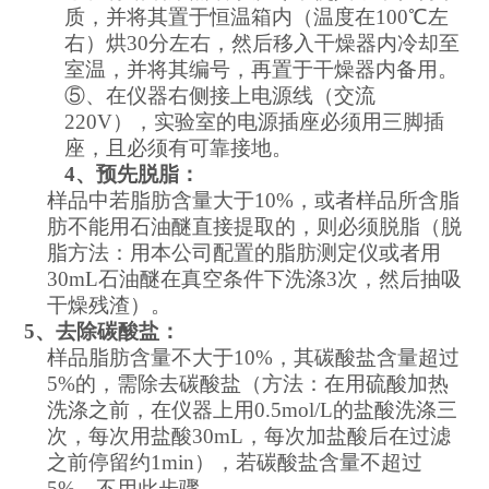
质，并将其置于恒温箱内（温度在
100
℃左
右）烘
30
分左右，然后移入干燥器内冷却至
室温，并将其编号，再置于干燥器内备用。
⑤、在仪器右侧接上电源线（交流
220V
），实验室的电源插座必须用三脚插
座，且必须有可靠接地。
4
、预先脱脂：
样品中若脂肪含量大于
10%
，或者样品所含脂
肪不能用石油醚直接提取的，则必须脱脂（脱
脂方法：用本公司配置的脂肪测定仪或者用
30mL
石油醚在真空条件下洗涤
3
次，然后抽吸
干燥残渣）。
5
、去除碳酸盐：
样品脂肪含量不大于
10%
，其碳酸盐含量超过
5%
的，需除去碳酸盐（方法：在用硫酸加热
洗涤之前，在仪器上用
0.5mol/L
的盐酸洗涤三
次，每次用盐酸
30mL
，每次加盐酸后在过滤
之前停留约
1min
），若碳酸盐含量不超过
5%
，不用此步骤。