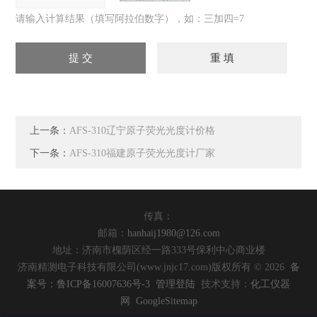
请输入计算结果（填写阿拉伯数字），如：三加四=7
上一条：
AFS-310辽宁原子荧光光度计价格
下一条：
AFS-310福建原子荧光光度计厂家
传真：
邮箱：
hanhaij1980@126.com
地址：济南市槐荫区经一路333号保利中心商业楼
济南精测电子科技有限公司(www.jnjc17.com)版权所有 © 2026
备
案号：鲁ICP备16007636号-3
管理登陆
技术支持：
化工仪器
网
GoogleSitemap