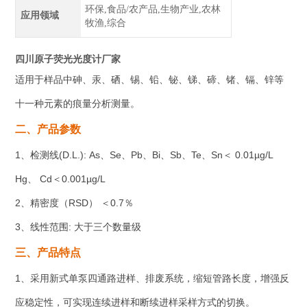
环保,食品/农产品,生物产业,农林
应用领域
牧渔,综合
四川原子荧光光度计厂家
适用于样品中砷、汞、硒、锡、铅、铋、锑、碲、锗、镉、锌等
十一种元素的痕量分析测量。
二、产品参数
1、检测线(D.L.): As、Se、Pb、Bi、Sb、Te、Sn＜ 0.01µg/L
Hg、 Cd＜0.001µg/L
2、精密度（RSD） ＜0.7％
3、线性范围: 大于三个数量级
三、产品特点
1、采用新式单泵四通路进样、排废系统，缩短管路长度，增强反
应稳定性，可实现连续进样和断续进样采样方式的切换。