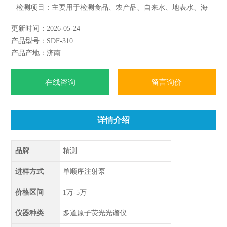
检测项目：主要用于检测食品、农产品、自来水、地表水、海
水、中西药、生物材料、化妆品、纺织品、冶金及地质等样品
更新时间：2026-05-24
中砷、汞、硒、锑、铋、铅、碲、锗、镉、锡、锌、金等十二
产品型号：SDF-310
种痕量元素的含量。升级后可检测砷(As)、汞(Hg)、硒(Se)、
产品产地：济南
锑（Sb）等元素的形态。
在线咨询
留言询价
详情介绍
品牌
精测
进样方式
单顺序注射泵
价格区间
1万-5万
仪器种类
多道原子荧光光谱仪