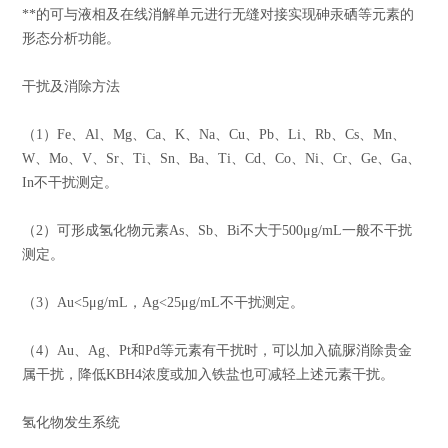
**的可与液相及在线消解单元进行无缝对接实现砷汞硒等元素的
形态分析功能。
干扰及消除方法
（1）Fe、Al、Mg、Ca、K、Na、Cu、Pb、Li、Rb、Cs、Mn、
W、Mo、V、Sr、Ti、Sn、Ba、Ti、Cd、Co、Ni、Cr、Ge、Ga、
In不干扰测定。
（2）可形成氢化物元素As、Sb、Bi不大于500μg/mL一般不干扰
测定。
（3）Au<5μg/mL，Ag<25μg/mL不干扰测定。
（4）Au、Ag、Pt和Pd等元素有干扰时，可以加入硫脲消除贵金
属干扰，降低KBH4浓度或加入铁盐也可减轻上述元素干扰。
氢化物发生系统