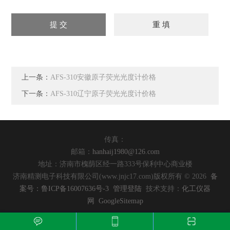
上一条：
AFS-310安徽原子荧光光度计价格
下一条：
AFS-310辽宁原子荧光光度计价格
传真：
邮箱：
hanhaij1980@126.com
地址：济南市槐荫区经一路333号保利中心商业楼
济南精测电子科技有限公司(www.jnjc17.com)版权所有 © 2026
备
案号：鲁ICP备16007636号-3
管理登陆
技术支持：
化工仪器
网
GoogleSitemap