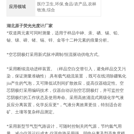
医疗卫生,环保,食品/农产品,农林
应用领域
牧渔,综合
湖北原子荧光光度计厂家
*双道两元素可同时测量，适用于样品中砷、汞、硒、锡、铅、
铋、锑、碲、锗、镉、锌、金等十二种元素的痕量分析。
*空芯阴极灯采用新式脉冲调制/恒流驱动供电方式。
*采用断续流动进样装置。（样品空白交替引入，避免样品交叉污
染，保证测量准确性）.具有载气稳流装置 ，既可在线消除硼氢化
jia产生的气泡，又可降低试剂间扩散效应，提高仪器稳定性。空
芯阴极灯采用编码技术，仪器自动识别空芯阴极灯，并可监控空
芯阴极灯的工作状态及使用寿命。采用高效涌流式两级化学气液
反应分离装置，化学反应更*，气液分离效果更佳，特别适合岩
矿、土壤等复杂样品测定。
*采用新型节气型气路设计，可随时控制关闭气源，节约氩气用
量，减少仪器运行成本.仪器电路采用强、弱电分离及型高集度模