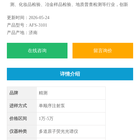
测、化妆品检验、冶金样品检验、地质普查检测等行业，创新
的软、硬件设计确保样品分析的准确性、安全性、易用性，仪
更新时间：2026-05-24
器维护简单便捷。
产品型号：AFS-3101
产品产地：济南
在线咨询
留言询价
详情介绍
品牌
精测
进样方式
单顺序注射泵
价格区间
1万-5万
仪器种类
多道原子荧光光谱仪