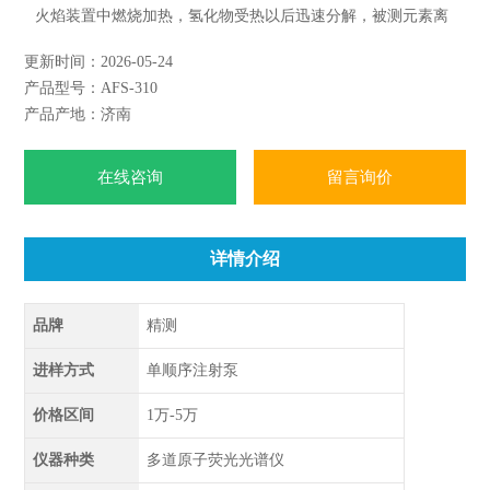
火焰装置中燃烧加热，氢化物受热以后迅速分解，被测元素离
解为基态原子蒸气，其基态原子的量比单纯加热砷、锑、铋、
更新时间：2026-05-24
锡、硒、碲、铅、锗等元素生成的基态原子高几个数量级。应
产品型号：AFS-310
用范围：食品厂、药品厂、化妆品厂、饲料厂、高校、研究所
产品产地：济南
等单位对十二种重金属含量的分析
在线咨询
留言询价
详情介绍
品牌
精测
进样方式
单顺序注射泵
价格区间
1万-5万
仪器种类
多道原子荧光光谱仪