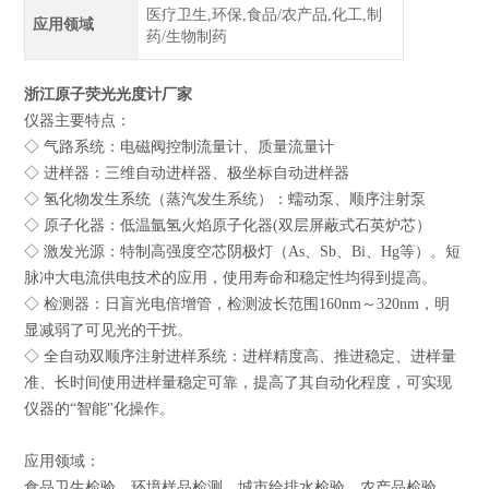
医疗卫生,环保,食品/农产品,化工,制
应用领域
药/生物制药
浙江原子荧光光度计厂家
仪器主要特点：
◇ 气路系统：电磁阀控制流量计、质量流量计
◇ 进样器：三维自动进样器、极坐标自动进样器
◇ 氢化物发生系统（蒸汽发生系统）：蠕动泵、顺序注射泵
◇ 原子化器：低温氩氢火焰原子化器(双层屏蔽式石英炉芯）
◇ 激发光源：特制高强度空芯阴极灯（As、Sb、Bi、Hg等）。短
脉冲大电流供电技术的应用，使用寿命和稳定性均得到提高。
◇ 检测器：日盲光电倍增管，检测波长范围160nm～320nm，明
显减弱了可见光的干扰。
◇ 全自动双顺序注射进样系统：进样精度高、推进稳定、进样量
准、长时间使用进样量稳定可靠，提高了其自动化程度，可实现
仪器的“智能"化操作。
应用领域：
食品卫生检验、环境样品检测、城市给排水检验、农产品检验、