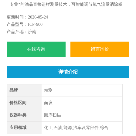
专业*的油品直接进样测量技术，可智能调节氧气流量消除积
碳影响，高效、抗干扰性强、自动化程度高、操作简便、稳定
更新时间：2026-05-24
可靠、测试范围广、分析速度快、检出限低等特点。
产品型号：ICP-900
产品产地：济南
在线咨询
留言询价
详情介绍
品牌
精测
价格区间
面议
仪器种类
顺序扫描
应用领域
化工,石油,能源,汽车及零部件,综合