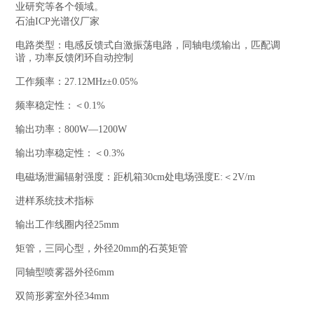
业研究等各个领域。
石油ICP光谱仪厂家
电路类型：电感反馈式自激振荡电路，同轴电缆输出，匹配调
谐，功率反馈闭环自动控制
工作频率：27.12MHz±0.05%
频率稳定性：＜0.1%
输出功率：800W—1200W
输出功率稳定性：＜0.3%
电磁场泄漏辐射强度：距机箱30cm处电场强度E:＜2V/m
进样系统技术指标
输出工作线圈内径25mm
矩管，三同心型，外径20mm的石英矩管
同轴型喷雾器外径6mm
双筒形雾室外径34mm