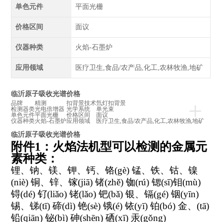
单色元件
平面光栅
价格区间
面议
仪器种类
火焰-石墨炉
应用领域
医疗卫生,食品/农产品,化工,农林牧渔,地矿
临沂原子吸收光谱价格
+
品牌
精测
扣背景技术
氘灯扣背景
检测器类
光电倍增器
光学系统
单光束
单色元件
平面光栅
价格区间
面议
仪器种类
火焰-石墨炉
应用领域
医疗卫生,食品/农产品,化工,农林牧渔,地矿
临沂原子吸收光谱价格
附件
1
：火焰法机型可以检测的金属元
素种类：
锂、钠、镁、钾、钙、铬
(gè)
锰、铁、钴、镍
(niè)
铜、锌、镓
(jiā)
锗
(zhě)
铷
(rú)
锶
(sī)
钼
(mù)
锝
(dé)
钌
(liǎo)
铑
(lǎo)
钯
(bǎ)
银、镉
(gé)
铟
(yīn)
锡、锑
(tī)
碲
(dì)
铯
(sè)
锇
(é)
铱
(yī)
铂
(bó)
金、
(tā)
铅
(qiān)
铋
(bì)
砷
(shēn)
硒
(xī)
汞
(gǒng)