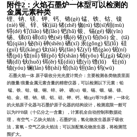
附件
2
：火焰石墨炉一体型可以检测的
金属元素种类
锂、钠、镁、钾、钙、铬
(gè)
锰、铁、钴、镍
(niè)
铜、锌、镓
(jiā)
锗
(zhě)
铷
(rú)
锶
(sī)
钼
(mù)
锝
(dé)
钌
(liǎo)
铑
(lǎo)
钯
(bǎ)
银、镉
(gé)
铟
(yīn)
锡、锑
(tī)
碲
(dì)
铯
(sè)
锇
(é)
铱
(yī)
铂
(bó)
金、
(tā)
铅
(qiān)
铋
(bì)
砷
(shēn)
硒
(xī)
汞
(gǒng)
铝
(lǚ)
硅
(guī)
钪
(kàng)
钛
(tài)
钒
(fán)
钇
(yǐ)
锆
(gào)
铌
(ní)
镨
(pǔ)
钕
(nǚ)
钷
(pǒ)
钐
(shān)
铕
(yǒu)
钆
(gá)
铽
(tè)
镝
(dī)
钬
(huǒ)
铒
(ěr)
铥
(diū)
镱
(yì)
镥
(lǔ)
钍
(tǔ)
铀
(yóu)
镧
(lán)
铈
(shì)
铪
(hā)
钽
(tǎn)
钨
(wū)
石墨火焰一体
原子吸收分光光度计简介：主要检测各类物质里面
的微量
/
痕量金属元素含量的精密仪器，可以检测以下元素：铅
锰、铁、钴、镍、铜、锌、砷、
硒
(x
ī
)
银、镉、铟、锡、锑、
铂、金、锂、钠、镁、铝、硅、钾、钙、铬
(g
è
)
等
70
多种，一体化
的火焰原子化器与石墨炉原子化器的结构设计，检测底限一般可
以为
PPB
级（十亿分之一含量），计算机全自动控制和数据处
理，
有空气－乙炔火焰法，石墨炉法，氢化物发生器原子吸收
法，富氧－空气乙炔火焰法；可以加配氢化物发生器，将检测范
围扩大。