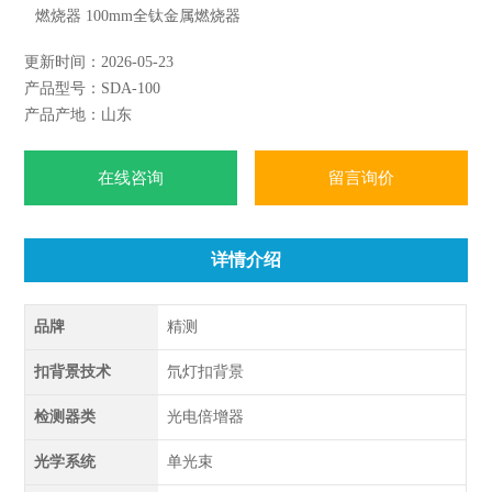
燃烧器 100mm全钛金属燃烧器
精密度 RSD≤1%
更新时间：2026-05-23
喷雾器 金属套高效玻璃喷雾器
产品型号：SDA-100
雾化室 耐腐蚀全塑雾化室
产品产地：山东
安全措施 具有多种自动安全保护功能，乙炔漏气报警、自动关
闭系统
在线咨询
留言询价
详情介绍
品牌
精测
扣背景技术
氘灯扣背景
检测器类
光电倍增器
光学系统
单光束