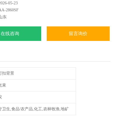
6-05-23
：
-2860SF
山东
：
器
术：
在线咨询
留言询价
景
灯扣背景
D)：
光束
l
议
疗卫生,食品/农产品,化工,农林牧渔,地矿