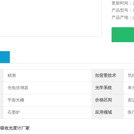
更新时间：202
光学系统
产品型号：AA
双光束
产品产地：
检测器类
固态检测
扣背景技
自动扣背
分辨率：
279.5nm
绍
灵敏度：
±0.10nm
精测
扣背景技术
氘
重复性(RS
0.05nm
光电倍增器
光学系统
单
检出限：
0.003μg/m
平面光栅
价格区间
面
石墨炉
应用领域
医
子吸收光度计厂家