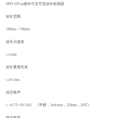
SPD-10Tvp紫外可见可变波长检测器
波长范围
190nm～700nm
波长示值差
≤±1nm
波长重复性差
≤±0.1nm
动态噪声
≤ ±0.75×10-5AU （甲醇，1ml/min，254nm，20℃）
静态噪音