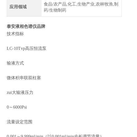
食品/农产品,化工,生物产业,农林牧渔,制
应用领域
药/生物制药
泰安液相色谱仪品牌
技术指标
LC-10Tvp高压恒流泵
输液方式
微体积串联双柱塞
zui大输液压力
0～6000Psi
流量设定范围
0.001～9.999ml/min（以0.001ml/min步长调节流量）