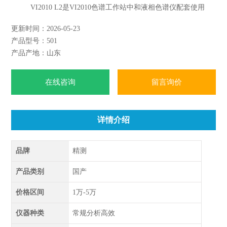
VI2010 L2是VI2010色谱工作站中和液相色谱仪配套使用
具有反控能力的软件，有用户账户管理、密码规则、权限设
更新时间：2026-05-23
置、电子签名、审计追踪、设备监控、系统适应性评价、组分
产品型号：501
验证、时间程序等功能，符合GLP/GMP 、FDA 、21CFR Part
产品产地：山东
Ⅱ，化
在线咨询
留言询价
详情介绍
品牌
精测
产品类别
国产
价格区间
1万-5万
仪器种类
常规分析高效