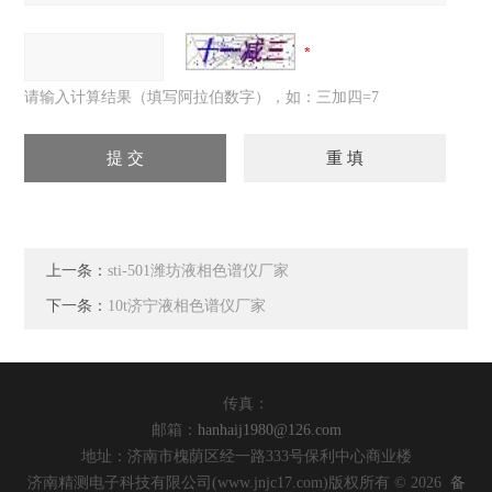
请输入计算结果（填写阿拉伯数字），如：三加四=7
上一条：
sti-501潍坊液相色谱仪厂家
下一条：
10t济宁液相色谱仪厂家
传真：
邮箱：
hanhaij1980@126.com
地址：济南市槐荫区经一路333号保利中心商业楼
济南精测电子科技有限公司(www.jnjc17.com)版权所有 © 2026
备