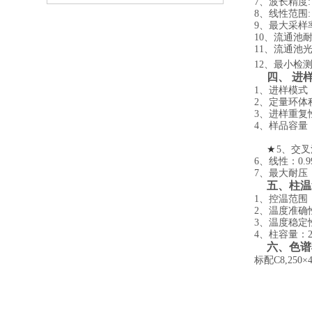
7
、波长精度: 0
8
、线性范围: 
9
、最大采样率:
10
、流通池耐压:
11
、流通池光程
12
、最小检测浓
四、 进
1
、进样模式
2
、定量环体积
3
、进样重复性
4
、样品容量：
★
5
、交叉
6
、线性：0.9
7
、最大耐压：6
五、柱温
1
、控温范围：
2
、温度准确性
3
、温度稳定性
4
、柱容量：2
六、色谱
标配C8,250×4