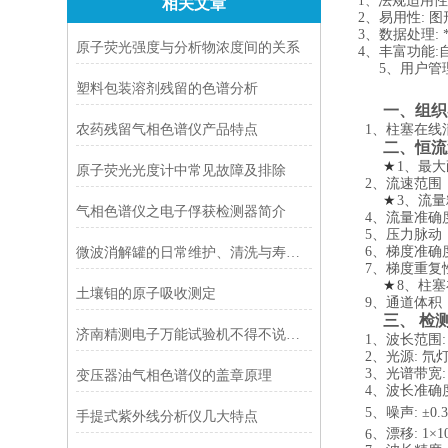
1
、
法规适用性: 
相关文章
2
、易用性: 
3
、数据处理:
原子荧光强度与分析物浓度间的关系
4
、丰富功能
5
、用户管
塑料包装溶剂残留的色谱分析
一、组织
农药残留气相色谱仪产品特点
1
、柱塞在线清
二、恒流
★
1
、最大耐
原子荧光光度计中常见故障及排除
2
、流速范围：0.0
★
3
、流量精
气相色谱仪之电子俘获检测器简介
4
、流量准确度
5
、压力脉动：
6
、梯度准确度
微波消解罐的日常维护、清洗与寿命延长秘诀
7
、梯度重复性
★
8
、柱塞
土壤钼的原子吸收测定
9
、通道体积：
三、 检
济南精测电子万能试验机不得不说的优点
1
、波长范围: 1
2
、光源: 氘
3
、光谱带宽: 
变压器油气相色谱仪的盖章原理
4
、波长准确度:
5
、噪声: ±0.3
手提式紫外线分析仪几大特点
6
、漂移: 1×1