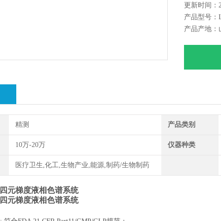
更新时间：202
4、流量准
产品型号：LC
5、压力脉
产品产地：
6、梯度准
7、梯度重
绍
精测
产品类别
10万-20万
仪器种类
医疗卫生,化工,生物产业,能源,制药/生物制药
四元梯度液相色谱系统
四元梯度液相色谱系统