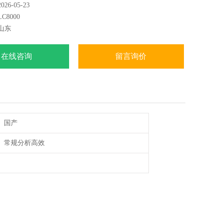
6-05-23
确度：±0.2%
8000
动：≤1%
山东
确度：±0.5%
复性：≤0.1%
在线咨询
留言询价
国产
常规分析高效