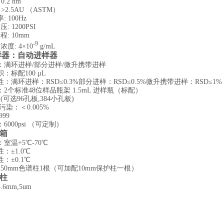
.2 nm
>2.5AU （ASTM）
 100Hz
 1200PSI
: 10mm
-9
度: 4×10
g/mL
样器：自动进样器
：满环进样/部分进样/微升携带进样
：标配100 μL
：满环进样：RSD≤0.3%部分进样：RSD≤0.5%微升携带进样：RSD≤1%
2个标准48位样品瓶架 1.5mL 进样瓶（标配）
(
可选96孔板,384小孔板)
污染：＜0.005%
999
000psi （可定制）
箱
室温+5℃-70℃
：±1.0℃
：±0.1℃
50mm色谱柱1根（可加配10mm保护柱一根）
柱
.6mm,5um