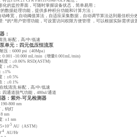
符合FDA 21 CFR Part11/GMP/GLP规范；
图形化的监控界面，可随时掌握设备状态，简单易用；
 *的数据处理功能，提供多种积分功能和计算方法；
:自动峰宽，自动阈值算法，自适应采集数据，自动调节算法达到最佳积分
理: *的*用户管理功能，可设置访问权限方便管理 ，可以根据实际需求
器：
洗:标配，高/中/低速
泵单元：四元低压恒流泵
压：6000 psi（40Mpa）
01 -10.000 mL/min（增量0.001mL/min)
度：≤0.06% RSD(ASTM)
：±0.2%
≤1%
：±0.5%
：≤0.1%
在线清洗:标配，高/中/低速
四通道脱气功能，480ul/通道
测器：紫外-可见检测器
90-800 nm
灯，钨灯
8 nm
 ±1 nm
-5
5×10
AU（ASTM）
-4
0
AU/Hr