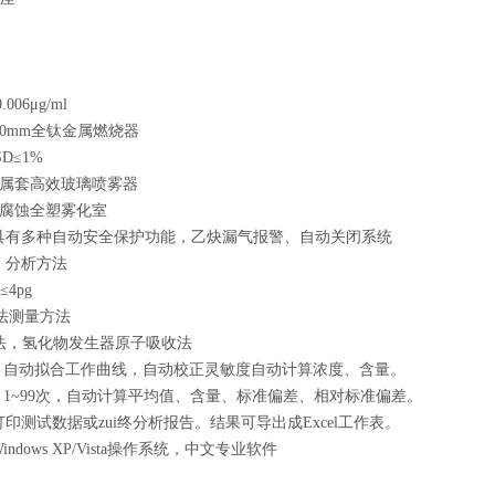
006μg/ml
0mm全钛金属燃烧器
≤1%
套高效玻璃喷雾器
腐蚀全塑雾化室
有多种自动安全保护功能，乙炔漏气报警、自动关闭系统
) 分析方法
4pg
法测量方法
法，氢化物发生器原子吸收法
 自动拟合工作曲线，自动校正灵敏度自动计算浓度、含量。
1~99次，自动计算平均值、含量、标准偏差、相对标准偏差。
测试数据或zui终分析报告。结果可导出成Excel工作表。
dows XP/Vista操作系统，中文专业软件