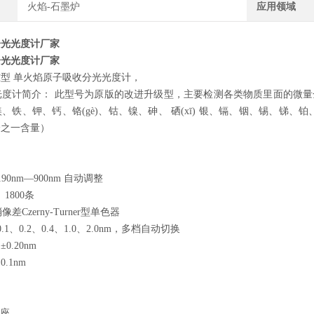
火焰-石墨炉
应用领域
分光光度计厂家
分光光度计厂家
F标准型 单火焰原子吸收分光光度计，
光度计简介： 此型号为原版的改进升级型，主要检测各类物质里面的微
、铁、钾、钙、铬(gè)、钴、镍、砷、 硒(xī) 银、镉、铟、锡、锑
分之一含量）
nm—900nm 自动调整
1800条
zerny-Turner型单色器
、0.2、0.4、1.0、2.0nm，多档自动切换
.20nm
.1nm
座