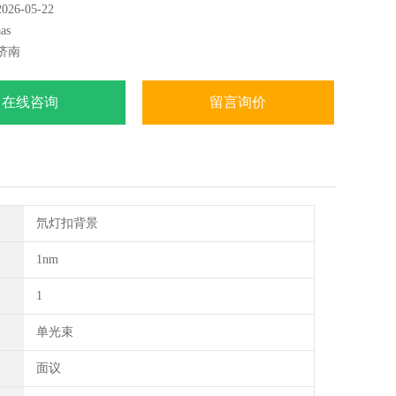
6-05-22
as
济南
在线咨询
留言询价
氘灯扣背景
1nm
1
单光束
面议