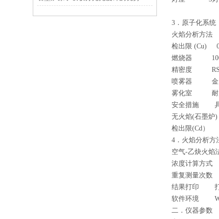
3．原子化系统
火焰分析方法
检出限 (Cu) 0.
燃烧器 10
精密度 RSD
喷雾器 金属
雾化室 耐
安全措施 具
无火焰(石墨炉
检出限(Cd） ≤
4．火焰分析方
空气-乙炔火焰
浓度计算方式
重复测量次数 
结果打印 打印
软件环境 Win
二．仪器参数