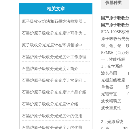
仪器种类
相关文章
国产原子吸收
原子吸收火焰法和石墨炉法检测器的选择方法
国产原子吸收
SDA-100S
石墨炉原子吸收分光光度计可作为物理化学中的一种实验手段
原子吸收分光
原子吸收分光光度计在环境领域中的应用
锌、锂、钠、镁
PPM级（百万
石墨炉原子吸收分光光度计工作原理
一．性能指标
1．光学系统
石墨炉原子吸收分光光度计简介
波长范围 190
光栅刻线密度 
石墨炉原子吸收分光光度计常见问题解答
单色器 消像差C
石墨炉原子吸收分光光度计产品介绍
光谱带宽 0.1
波长精确度 ±0
石墨炉原子吸收分光光度计介绍
波长重复性 0
石墨炉原子吸收分光光度计的使用方法很简单
2．光源系统
石墨炉原子吸收分光光度计的优势主要体现在这些方面！
灯座 3灯