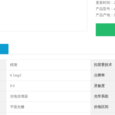
更新时间：202
产品型号：a
产品产地：
绍
精测
扣背景技术
0.1mg/l
分辨率
0.6
灵敏度
光电倍增器
光学系统
平面光栅
价格区间